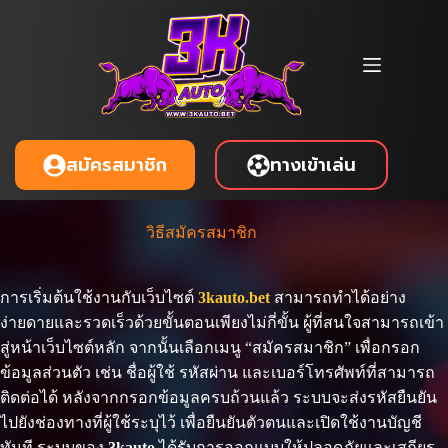
Skip
to
content
ทางเข้าเล่น
สมัครสมาชิก
วิธีสมัครสมาชิก
การเริ่มต้นใช้งานกับเว็บไซต์
3kauto.bet
สามารถทำได้อย่าง
ง่ายดายและรวดเร็วด้วยขั้นตอนเพียงไม่กี่ขั้น ผู้ที่สนใจสามารถเข้า
สู่หน้าเว็บไซต์หลัก จากนั้นเลือกเมนู “สมัครสมาชิก” เพื่อกรอก
ข้อมูลส่วนตัว เช่น ชื่อผู้ใช้ รหัสผ่าน และเบอร์โทรศัพท์ที่สามารถ
ติดต่อได้ หลังจากกรอกข้อมูลครบถ้วนแล้ว ระบบจะส่งรหัสยืนยัน
ไปยังช่องทางที่ผู้ใช้ระบุไว้ เพื่อยืนยันตัวตนและเปิดใช้งานบัญชี
ทันที ระบบของ
3kauto
ได้รับการออกแบบให้ปลอดภัยและเสถียร